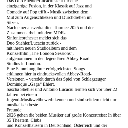
Das Duo Stiehler/Lucaciu steht für eine
einzigartige Fusion, in der Klassik auf Jazz und
Comedy auf Pop triﬀt - Musik zwischen dem
Mut zum Augenschließen und Durchdrehen im
Sitzen.
Nach einer ausverkauften Tournee 2025 und der
Zusammenarbeit mit dem MDR-
Sinfonieorchester meldet sich das
Duo Stiehler/Lucaciu zurück -
mit ihrem neuen Studioalbum und dem
Konzertfilm „The London Sessions“,
aufgenommen in den legendären Abbey Road
Studios in London.
Eine Sammlung ihrer erfolgreichsten Songs
erklingen hier in eindrucksvollen Abbey-Road-
Versionen – veredelt durch das Spiel von Schlagzeuger
Dominique „Gaga“ Ehlert.
Sascha Stiehler und Antonio Lucaciu lernten sich vor über 22
Jahren bei einem
Jugend-Musikwettbewerb kennen und sind seitdem nicht nur
musikalisch beste
Freunde.
2026 gehen die beiden Musiker auf große Konzertreise: In über
35 Theatern, Clubs
und Konzerthäusern in Deutschland, Österreich und der