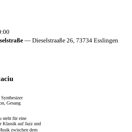
:00
selstraße
Dieselstraaße 26,
73734
Esslingen
caciu
, Synthesizer
fon, Gesang
 steht für eine
er Klassik auf Jazz und
 Musik zwischen dem