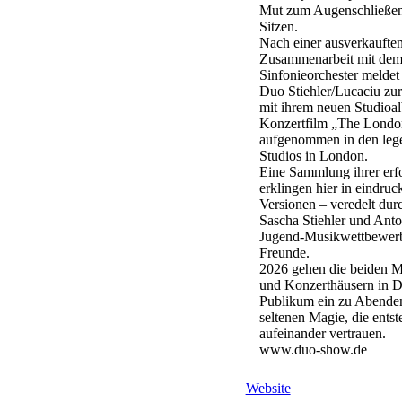
Mut zum Augenschließen
Sitzen.
Nach einer ausverkaufte
Zusammenarbeit mit d
Sinfonieorchester meldet 
Duo Stiehler/Lucaciu zur
mit ihrem neuen Studio
Konzertfilm „The London
aufgenommen in den le
Studios in London.
Eine Sammlung ihrer erf
erklingen hier in eindru
Versionen – veredelt du
Sascha Stiehler und Anto
Jugend-Musikwettbewerb 
Freunde.
2026 gehen die beiden Mu
und Konzerthäusern in De
Publikum ein zu Abenden 
seltenen Magie, die ents
aufeinander vertrauen.
www.duo-show.de
Website