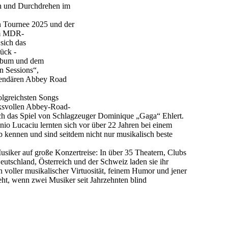
 und Durchdrehen im
n Tournee 2025 und der
em MDR-
sich das
ück -
album und dem
 Sessions“,
gendären Abbey Road
olgreichsten Songs
cksvollen Abbey-Road-
rch das Spiel von Schlagzeuger Dominique „Gaga“ Ehlert.
nio Lucaciu lernten sich vor über 22 Jahren bei einem
kennen und sind seitdem nicht nur musikalisch beste
siker auf große Konzertreise: In über 35 Theatern, Clubs
utschland, Österreich und der Schweiz laden sie ihr
voller musikalischer Virtuosität, feinem Humor und jener
teht, wenn zwei Musiker seit Jahrzehnten blind