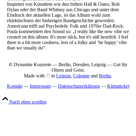
Inspiriert von Künstlern wie den frühen Hall & Oates, Bob
Dylan oder der Band Whitney aus Chicago und unter dem
Eindruck der aktuellen Lage, ist das Album wohl zum
eklektischsten der bisherigen Bandgeschichte geworden.
Americana trifft auf Psychedelic Folk und 1970er Dad-Rock.
Paula kommentiert den Sound so: „I really like the new vibe we
created on this album. It's more slick, but it's still heartfelt. I feel
there is a bit more coolness, less of a folky and ‘be happy’ vibe
than we usually do”.
©
Dynamite Konzerte — Berlin, Dresden, Leipzig — Gut für
Ohren und Geist.
Made with ♡ in
Leipzig
,
Cologne
and
Berlin
.
Kontakt
—
Impressum
—
Datenschutzerklärung
—
Klimaticket
Nach oben scrollen