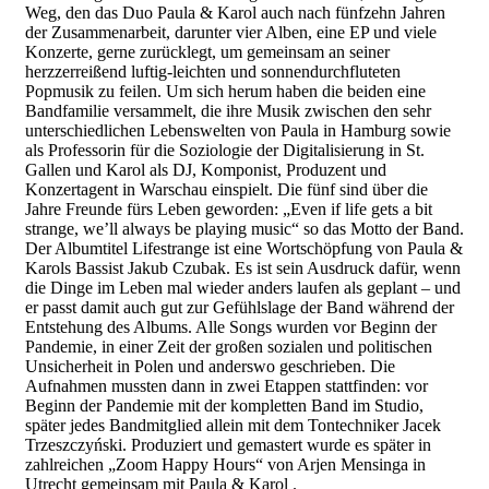
Weg, den das Duo Paula & Karol auch nach fünfzehn Jahren
der Zusammenarbeit, darunter vier Alben, eine EP und viele
Konzerte, gerne zurücklegt, um gemeinsam an seiner
herzzerreißend luftig-leichten und sonnendurchfluteten
Popmusik zu feilen. Um sich herum haben die beiden eine
Bandfamilie versammelt, die ihre Musik zwischen den sehr
unterschiedlichen Lebenswelten von Paula in Hamburg sowie
als Professorin für die Soziologie der Digitalisierung in St.
Gallen und Karol als DJ, Komponist, Produzent und
Konzertagent in Warschau einspielt. Die fünf sind über die
Jahre Freunde fürs Leben geworden: „Even if life gets a bit
strange, we’ll always be playing music“ so das Motto der Band.
Der Albumtitel Lifestrange ist eine Wortschöpfung von Paula &
Karols Bassist Jakub Czubak. Es ist sein Ausdruck dafür, wenn
die Dinge im Leben mal wieder anders laufen als geplant – und
er passt damit auch gut zur Gefühlslage der Band während der
Entstehung des Albums. Alle Songs wurden vor Beginn der
Pandemie, in einer Zeit der großen sozialen und politischen
Unsicherheit in Polen und anderswo geschrieben. Die
Aufnahmen mussten dann in zwei Etappen stattfinden: vor
Beginn der Pandemie mit der kompletten Band im Studio,
später jedes Bandmitglied allein mit dem Tontechniker Jacek
Trzeszczyński. Produziert und gemastert wurde es später in
zahlreichen „Zoom Happy Hours“ von Arjen Mensinga in
Utrecht gemeinsam mit Paula & Karol .