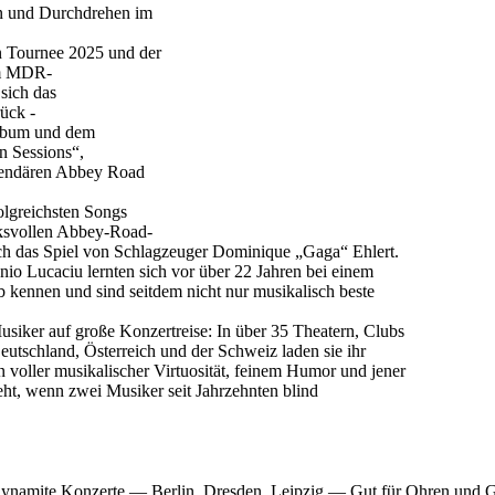
 und Durchdrehen im
n Tournee 2025 und der
em MDR-
sich das
ück -
album und dem
 Sessions“,
gendären Abbey Road
olgreichsten Songs
cksvollen Abbey-Road-
rch das Spiel von Schlagzeuger Dominique „Gaga“ Ehlert.
nio Lucaciu lernten sich vor über 22 Jahren bei einem
kennen und sind seitdem nicht nur musikalisch beste
siker auf große Konzertreise: In über 35 Theatern, Clubs
utschland, Österreich und der Schweiz laden sie ihr
voller musikalischer Virtuosität, feinem Humor und jener
teht, wenn zwei Musiker seit Jahrzehnten blind
namite Konzerte — Berlin, Dresden, Leipzig — Gut für Ohren und Ge