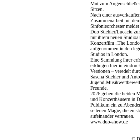
Mut zum Augenschließen
Sitzen.
Nach einer ausverkaufte
Zusammenarbeit mit d
Sinfonieorchester meldet 
Duo Stiehler/Lucaciu zur
mit ihrem neuen Studio
Konzertfilm „The London
aufgenommen in den le
Studios in London.
Eine Sammlung ihrer erf
erklingen hier in eindru
Versionen – veredelt du
Sascha Stiehler und Anto
Jugend-Musikwettbewerb 
Freunde.
2026 gehen die beiden Mu
und Konzerthäusern in De
Publikum ein zu Abenden 
seltenen Magie, die ents
aufeinander vertrauen.
www.duo-show.de
©
Dy