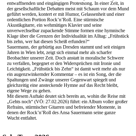
entwaffnenden und eingängigen Protestsong. In einer Zeit, in
der gesellschaftliche Debatten meist mit Schaum vor dem Mund
geführt werden, kontert er mit Humor, Gelassenheit und einer
ordentlichen Portion Rock’n’Roll. Eine stürmische
Akustikgitarre, ein wehmütiges Klavier und seine
unverwechselbar zupackende Stimme formen eine hymnische
Klage über die Grenzen der Individualität im Alltag: „Frühstück
bis zehn, wer hat diesen Scheiß erfunden?“
Sauermann, der gebürtig aus Dresden stammt und seit einigen
Jahren in Wien lebt, zeigt sich einmal mehr als scharfer
Beobachter unserer Zeit. Doch anstatt in moralische Schwere
zu verfallen, begegnet er den Widersprüchen mit Ironie und
Leichtigkeit. „Frühstück bis Zehn“ ist damit weit mehr als nur
ein augenzwinkernder Kommentar – es ist ein Song, der die
Spaltungen und Zwänge unserer Gegenwart spiegelt und
gleichzeitig eine ansteckende Hymne auf das Recht bleibt,
eigene Wege zu gehen.
Mit diesem Auftakt deutet sich bereits an, wohin die Reise mit
„Gehts noch“ (VÖ: 27.02.2026) führt: ein Album voller großer
Refrains, stürmischer Gitarren und befreiender Momente, in
denen der Rock’n’Roll des Ansa Sauermann seine ganze
Wucht entfaltet.